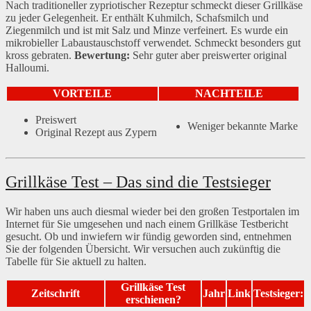
Nach traditioneller zypriotischer Rezeptur schmeckt dieser Grillkäse
zu jeder Gelegenheit. Er enthält Kuhmilch, Schafsmilch und
Ziegenmilch und ist mit Salz und Minze verfeinert. Es wurde ein
mikrobieller Labaustauschstoff verwendet. Schmeckt besonders gut
kross gebraten.
Bewertung:
Sehr guter aber preiswerter original
Halloumi.
VORTEILE
NACHTEILE
Preiswert
Weniger bekannte Marke
Original Rezept aus Zypern
Grillkäse Test – Das sind die Testsieger
Wir haben uns auch diesmal wieder bei den großen Testportalen im
Internet für Sie umgesehen und nach einem Grillkäse Testbericht
gesucht. Ob und inwiefern wir fündig geworden sind, entnehmen
Sie der folgenden Übersicht. Wir versuchen auch zukünftig die
Tabelle für Sie aktuell zu halten.
Grillkäse Test
Zeitschrift
Jahr
Link
Testsieger:
erschienen?