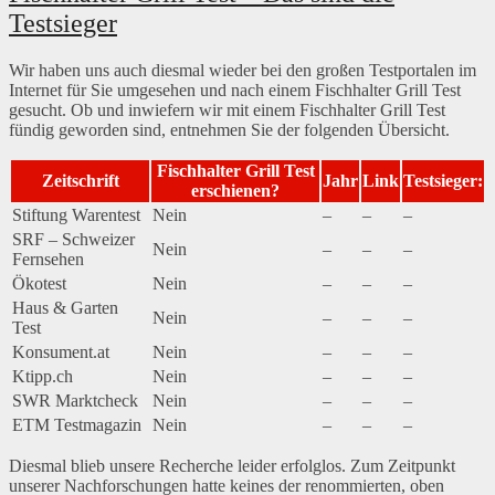
Testsieger
Wir haben uns auch diesmal wieder bei den großen Testportalen im
Internet für Sie umgesehen und nach einem Fischhalter Grill Test
gesucht. Ob und inwiefern wir mit einem Fischhalter Grill Test
fündig geworden sind, entnehmen Sie der folgenden Übersicht.
Fischhalter Grill Test
Zeitschrift
Jahr
Link
Testsieger:
erschienen?
Stiftung Warentest
Nein
–
–
–
SRF – Schweizer
Nein
–
–
–
Fernsehen
Ökotest
Nein
–
–
–
Haus & Garten
Nein
–
–
–
Test
Konsument.at
Nein
–
–
–
Ktipp.ch
Nein
–
–
–
SWR Marktcheck
Nein
–
–
–
ETM Testmagazin
Nein
–
–
–
Diesmal blieb unsere Recherche leider erfolglos. Zum Zeitpunkt
unserer Nachforschungen hatte keines der renommierten, oben