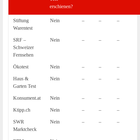
erschienen?
Stiftung
Nein
–
–
–
Warentest
SRF –
Nein
–
–
–
Schweizer
Fernsehen
Ökotest
Nein
–
–
–
Haus &
Nein
–
–
–
Garten Test
Konsument.at
Nein
–
–
–
Ktipp.ch
Nein
–
–
–
SWR
Nein
–
–
–
Marktcheck